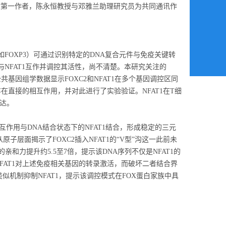
文第一作者，陈永恒教授与邓雅兰助理研究员为共同通讯作
（如FOXP3）可通过识别特定的DNA复合元件与免疫关键转
与NFAT1互作并调控其活性，尚不清楚。本研究关注的
共基因组学数据显示FOXC2和NFAT1在多个基因调控区同
存在直接的相互作用，并对此进行了实验验证。NFAT1在T细
表达。
作用与DNA结合状态下的NFAT1结合，形成稳定的三元
从原子层面揭示了FOXC2插入NFAT1的“V型”沟这一此前未
的亲和力提升约5.5至7倍，提示该DNA序列不仅是NFAT1的
FAT1对上述免疫相关基因的转录激活，而破坏二者结合界
过类似机制抑制NFAT1，提示该调控模式在FOX蛋白家族中具