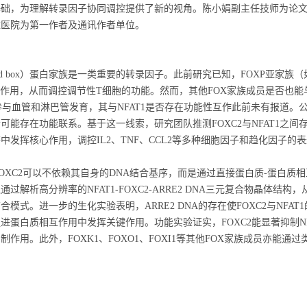
基础，为理解转录因子协同调控提供了新的视角。陈小娟副主任技师为论
雅医院为第一作者及通讯作者单位。
ead box）蛋白家族是一类重要的转录因子。此前研究已知，FOXP亚家族
相互作用，从而调控调节性T细胞的功能。然而，其他FOX家族成员是否也能
知参与血管和淋巴管发育，其与NFAT1是否存在功能性互作此前未有报道。公
可能存在功能联系。基于这一线索，研究团队推测FOXC2与NFAT1之间
中发挥核心作用，调控IL2、TNF、CCL2等多种细胞因子和趋化因子的
XC2可以不依赖其自身的DNA结合基序，而是通过直接蛋白质-蛋白质相互
过解析高分辨率的NFAT1-FOXC2-ARRE2 DNA三元复合物晶体结构，
模式。进一步的生化实验表明，ARRE2 DNA的存在使FOXC2与NFAT1
进蛋白质相互作用中发挥关键作用。功能实验证实，FOXC2能显著抑制N
作用。此外，FOXK1、FOXO1、FOXI1等其他FOX家族成员亦能通