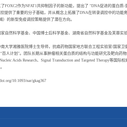
FOXC2作为NFAT1共抑制因子的新功能，提出了 “DNA促进的蛋白质
控提供了重要的分子基础，并从概念上拓展了DNA在转录调控中的功能角
竭）的新型免疫调控策略提供了潜在方向。
家自然科学基金、中国博士后科学基金、湖南省自然科学基金及芙蓉实验
南大学湘雅医院博士生导师，抗癌药物国家地方联合工程实验室/国家卫
人计划”。团队长期从事肿瘤相关蛋白质的结构与功能研究及靶向药物发现，已在Drug 
s、Nucleic Acids Research、Signal Transduction and Targ
盟。
/doi.org/10.1093/nar/gkag367