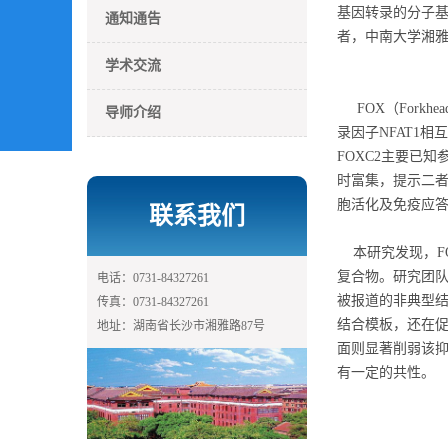
基因转录的分子
通知通告
者，中南大学湘
学术交流
FOX（Forkh
导师介绍
录因子NFAT1
FOXC2主要已
时富集，提示二者
胞活化及免疫应答
联系我们
本研究发现，FO
复合物。研究团队通
电话：0731-84327261
被报道的非典型结合
传真：0731-84327261
结合模板，还在促
地址：湖南省长沙市湘雅路87号
面则显著削弱该抑制
有一定的共性。