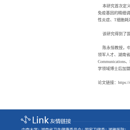
本研究首次定义了
免疫基因的精细调
性炎症、T细胞耗
该研究得到了国
陈永恒教授，中
领军人才、湖南省“百
Communication
学领域博士后加
论文链接：
https:/
中南大学
|
湖南省卫生健康委员会
|
国家卫健委
|
湘雅医院
|