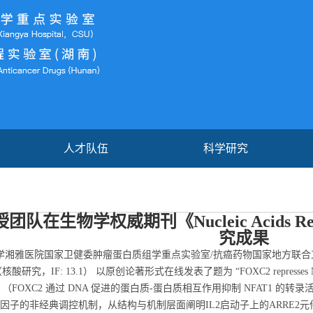
人才队伍
科学研究
团队在生物学权威期刊《Nucleic Acids 
究成果
雅医院国家卫健委肿瘤蛋白质组学重点实验室/抗癌药物国家地方联合工程
（核酸研究，IF: 13.1） 以原创论著形式在线发表了题为 “FOXC2 represses NFAT1 transc
teraction” （FOXC2 通过 DNA 促进的蛋白质-蛋白质相互作用抑制 NF
制因子的非经典调控机制，从结构与机制层面阐明IL2启动子上的ARRE2元件